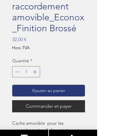
raccordement
amovible_Econox
_Finition Brossé
Prix
32,00 €
Hors TVA
Quantité
*
Ajouter au panier
Commander et payer
Cache amovible pour les
raccordements d'alimentation et