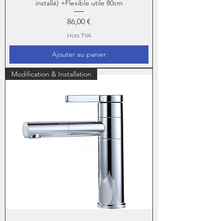
installé) +Flexible utile 80cm
Prix
86,00 €
Hors TVA
Ajouter au panier
Modification & Installation