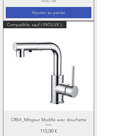
Hors TVA
Ajouter au panier
Compatible, sauf ( INOLUX ).
CREA_Mitigeur Modifié avec douchette
Prix
115,00 €