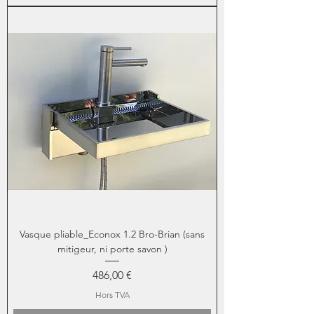
Vasque pliable_Econox 1.2 Bro-Brian (sans
mitigeur, ni porte savon )
Prix
486,00 €
Hors TVA