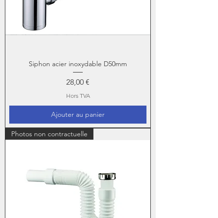
Siphon acier inoxydable D50mm
Prix
28,00 €
Hors TVA
Ajouter au panier
Photos non contractuelle