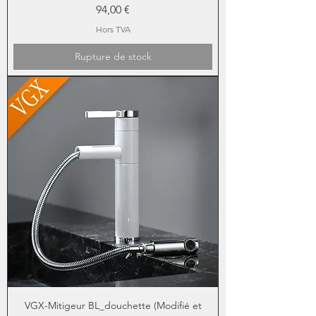
Prix
94,00 €
Hors TVA
Rupture de stock
VGX-Mitigeur BL_douchette (Modifié et