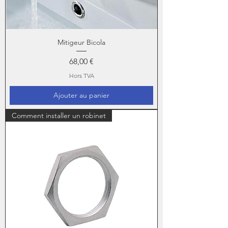
Mitigeur Bicola
Prix
68,00 €
Hors TVA
Ajouter au panier
Comment installer un robinet