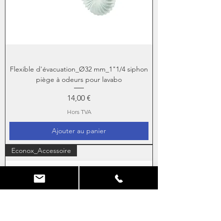
Flexible d'évacuation_Ø32 mm_1"1/4 siphon
piège à odeurs pour lavabo
Prix
14,00 €
Hors TVA
Ajouter au panier
Econox_Accessoire