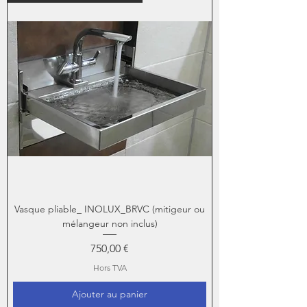
Vasque pliable_ INOLUX_BRVC (mitigeur ou
mélangeur non inclus)
Prix
750,00 €
Hors TVA
Ajouter au panier