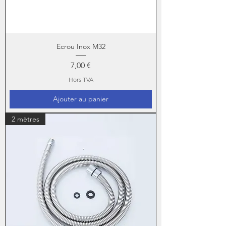
Ecrou Inox M32
Prix
7,00 €
Hors TVA
Ajouter au panier
2 mètres