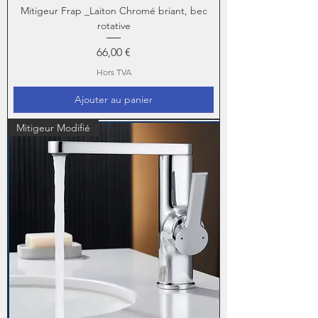
Mitigeur Frap _Laiton Chromé briant, bec
rotative
Prix
66,00 €
Hors TVA
Ajouter au panier
Mitigeur Modifié