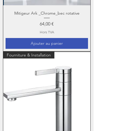
Mitigeur Ark _Chrome_bec rotative
Prix
64,00 €
Hors TVA
Ajouter au panier
Fourniture & Installation