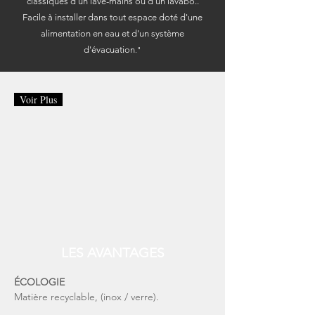
classiques d'un lave-mains ou d'un lavabo..
Facile à installer dans tout espace doté d'une
alimentation en eau et d'un système
d'évacuation
."
Voir Plus
LES AVANTAGES
ÉCOLOGIE
Matière recyclable, (inox / verre).